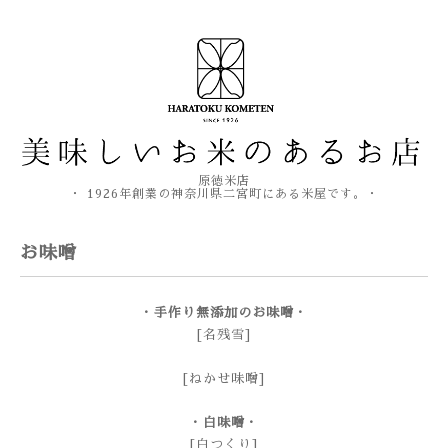
原徳米店
・ 1926年創業の神奈川県二宮町にある米屋です。・
お味噌
・手作り無添加のお味噌・
[名残雪]
[ねかせ味噌]
・白味噌・
[白つくり]